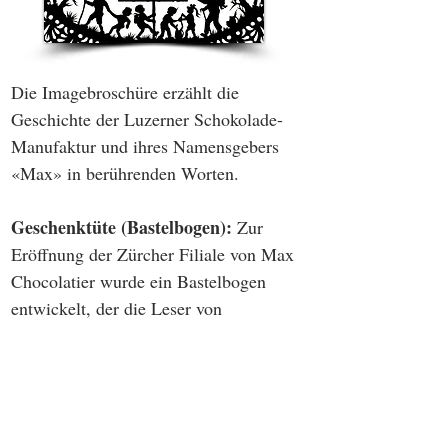
Die Imagebroschüre erzählt die
Geschichte der Luzerner Schokolade-
Manufaktur und ihres Namensgebers
«Max» in berührenden Worten.
Geschenktüte (Bastelbogen):
Zur
Eröffnung der Zürcher Filiale von Max
Chocolatier wurde ein Bastelbogen
entwickelt, der die Leser von
Transhelvetica zu hunderten zum Basteln
und zum Besuch des neuen Lokales an
der Schlüsselgasse verführte.